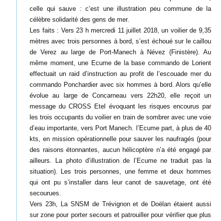
celle qui sauve : c’est une illustration peu commune de la
célèbre solidarité des gens de mer.
Les faits : Vers 23 h mercredi 11 juillet 2018, un voilier de 9,35
mètres avec trois personnes à bord, s’est échoué sur le caillou
de Verez au large de Port-Manech à Névez (Finistère). Au
même moment, une Ecume de la base commando de Lorient
effectuait un raid d’instruction au profit de l’escouade mer du
commando Ponchardier avec six hommes à bord. Alors qu’elle
évolue au large de Concarneau vers 22h20, elle reçoit un
message du CROSS Etel évoquant les risques encourus par
les trois occupants du voilier en train de sombrer avec une voie
d’eau importante, vers Port Manech. l’Ecume part, à plus de 40
kts, en mission opérationnelle pour sauver les naufragés (pour
des raisons étonnantes, aucun hélicoptère n’a été engagé par
ailleurs. La photo d’illustration de l’Ecume ne traduit pas la
situation). Les trois personnes, une femme et deux hommes
qui ont pu s’installer dans leur canot de sauvetage, ont été
secourues.
Vers 23h, La SNSM de Trévignon et de Doëlan étaient aussi
sur zone pour porter secours et patrouiller pour vérifier que plus