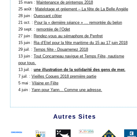
15 mars :
Maintenance de printemps 2018
25 août :
Matelotage et gréement – La fête de La Belle Angèle
28 juin :
Ouessant côtier
21 oct. :
Pour la « dernière séance » … remontée du belon
29 sept. :
remontée de l’Odet
27 juin :
Rendez-vous au sémaphore de Penfret
15 juin :
Ria d’Etel pour la fête maritime du 15 au 17 juin 2018
29 juil. :
Temps fête - Douarnenez 2018
13 juin :
Tout Concarneau navigue et Temps Fête, nautisme
pour tous.
13 juil. :
une illustration de la solidarité des gens de mer.
7 juil. :
Vieilles Coques 2018 première partie
5 mai :
Vilaine en Fête
4 juin :
Yann pour Yann... Comme une adresse.
Autres Sites