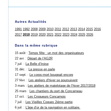
Autres Actualités
1991
1992
2008
2009
2010
2011
2012
2013
2014
2015
2016
2017
2018
2019
2020
2021
2022
2023
2024
2025
2026
Dans la même rubrique
15 août :
Temps fête : un mot des organisateurs
22 avr. :
Départ de l’AG2R
7 juil. :
La Belle d’Iroise
31 déc. :
La presse en parle
17 sept. :
Le corps-mort bougeait encore
27 févr. :
Les ateliers d’hiver se poursuivent
3 mars :
Les ateliers de matelotage de l’hiver 2017/2018
25 mars :
Les chantiers du port de Concarneau
17 oct. :
Les Croqueurs Concarnois
7 juil. :
Les Vieilles Coques 2ième partie
6 juil. :
L’âge d’or de la navigation en solitaire.