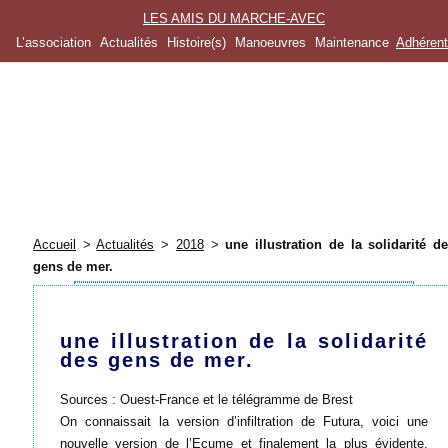
LES AMIS DU MARCHE-AVEC
L’association
Actualités
Histoire(s)
Manoeuvres
Maintenance
Adhéren
Accueil
>
Actualités
>
2018
>
une illustration de la solidarité d
gens de mer.
une illustration de la solidarité
des gens de mer.
Sources : Ouest-France et le télégramme de Brest
On connaissait la version d’infiltration de Futura, voici une
nouvelle version de l’Ecume et finalement la plus évidente,