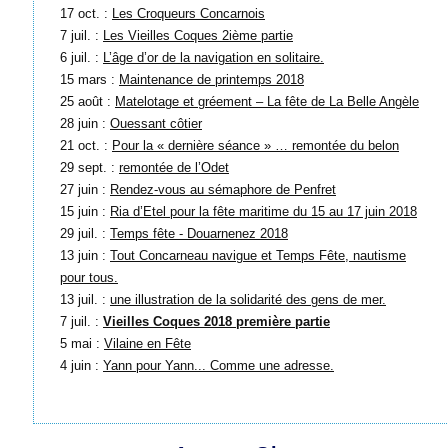
17 oct. :
Les Croqueurs Concarnois
7 juil. :
Les Vieilles Coques 2ième partie
6 juil. :
L’âge d’or de la navigation en solitaire.
15 mars :
Maintenance de printemps 2018
25 août :
Matelotage et gréement – La fête de La Belle Angèle
28 juin :
Ouessant côtier
21 oct. :
Pour la « dernière séance » … remontée du belon
29 sept. :
remontée de l’Odet
27 juin :
Rendez-vous au sémaphore de Penfret
15 juin :
Ria d’Etel pour la fête maritime du 15 au 17 juin 2018
29 juil. :
Temps fête - Douarnenez 2018
13 juin :
Tout Concarneau navigue et Temps Fête, nautisme
pour tous.
13 juil. :
une illustration de la solidarité des gens de mer.
7 juil. :
Vieilles Coques 2018 première partie
5 mai :
Vilaine en Fête
4 juin :
Yann pour Yann... Comme une adresse.