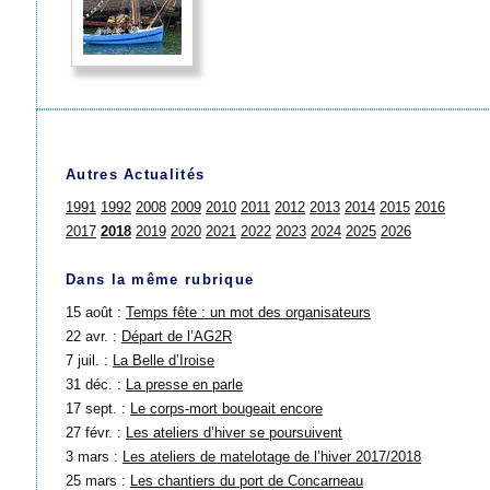
Autres Actualités
1991
1992
2008
2009
2010
2011
2012
2013
2014
2015
2016
2017
2018
2019
2020
2021
2022
2023
2024
2025
2026
Dans la même rubrique
15 août :
Temps fête : un mot des organisateurs
22 avr. :
Départ de l’AG2R
7 juil. :
La Belle d’Iroise
31 déc. :
La presse en parle
17 sept. :
Le corps-mort bougeait encore
27 févr. :
Les ateliers d’hiver se poursuivent
3 mars :
Les ateliers de matelotage de l’hiver 2017/2018
25 mars :
Les chantiers du port de Concarneau