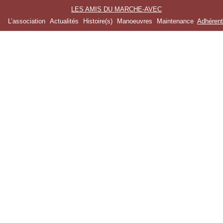
LES AMIS DU MARCHE-AVEC
L’association
Actualités
Histoire(s)
Manoeuvres
Maintenance
Adhéren