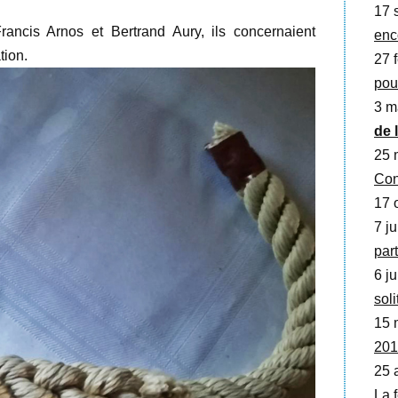
17 
Francis Arnos et Bertrand Aury, ils concernaient
enc
tion.
27 f
pou
3 m
de 
25 
Con
17 o
7 ju
part
6 ju
soli
15 
201
25 
La 