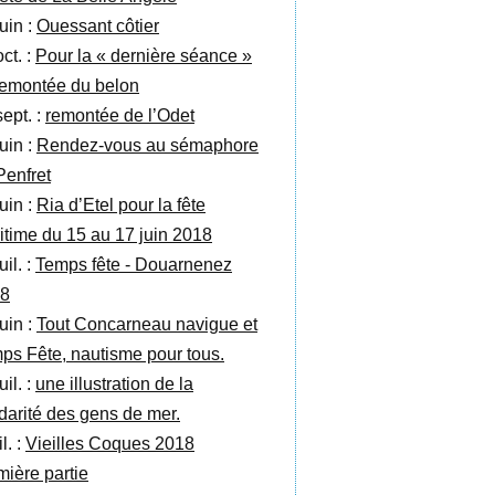
uin :
Ouessant côtier
ct. :
Pour la « dernière séance »
emontée du belon
sept. :
remontée de l’Odet
uin :
Rendez-vous au sémaphore
Penfret
uin :
Ria d’Etel pour la fête
itime du 15 au 17 juin 2018
uil. :
Temps fête - Douarnenez
8
uin :
Tout Concarneau navigue et
ps Fête, nautisme pour tous.
uil. :
une illustration de la
idarité des gens de mer.
il. :
Vieilles Coques 2018
mière partie