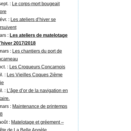
sept. :
Le corps-mort bougeait
ore
évr. :
Les ateliers d’hiver se
rsuivent
ars :
Les ateliers de matelotage
l’hiver 2017/2018
mars :
Les chantiers du port de
carneau
ct. :
Les Croqueurs Concarnois
il. :
Les Vieilles Coques 2ième
ie
il. :
L’âge d’or de la navigation en
taire.
mars :
Maintenance de printemps
8
août :
Matelotage et gréement –
fête de La Belle Angèle