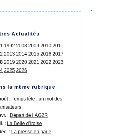
tres Actualités
1
1992
2008
2009
2010
2011
2
2013
2014
2015
2016
2017
8
2019
2020
2021
2022
2023
4
2025
2026
ns la même rubrique
août :
Temps fête : un mot des
anisateurs
vr. :
Départ de l’AG2R
il. :
La Belle d’Iroise
déc. :
La presse en parle