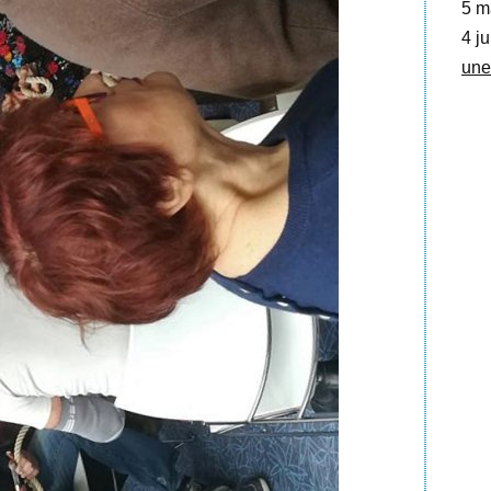
5 m
4 ju
une