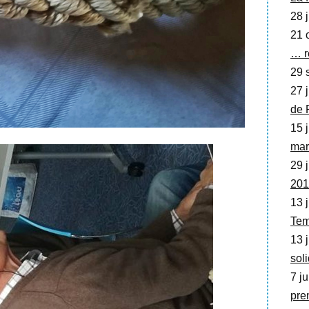
28 j
21 o
… r
29 
27 j
de 
15 j
mar
29 j
201
13 j
Tem
13 j
sol
7 ju
pre