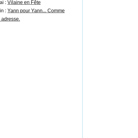
ai :
Vilaine en Fête
in :
Yann pour Yann... Comme
 adresse.