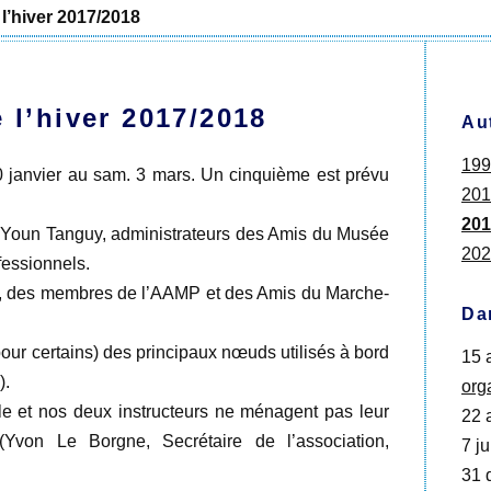
 l’hiver 2017/2018
 l’hiver 2017/2018
Au
199
0 janvier au sam. 3 mars. Un cinquième est prévu
201
201
i Youn Tanguy, administrateurs des Amis du Musée
202
fessionnels.
au, des membres de l’AAMP et des Amis du Marche-
Da
ur certains) des principaux nœuds utilisés à bord
15 
).
org
le et nos deux instructeurs ne ménagent pas leur
22 a
Yvon Le Borgne, Secrétaire de l’association,
7 ju
31 