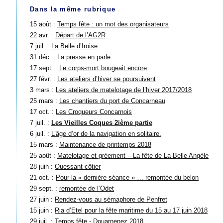
Dans la même rubrique
15 août :
Temps fête : un mot des organisateurs
22 avr. :
Départ de l’AG2R
7 juil. :
La Belle d’Iroise
31 déc. :
La presse en parle
17 sept. :
Le corps-mort bougeait encore
27 févr. :
Les ateliers d’hiver se poursuivent
3 mars :
Les ateliers de matelotage de l’hiver 2017/2018
25 mars :
Les chantiers du port de Concarneau
17 oct. :
Les Croqueurs Concarnois
7 juil. :
Les Vieilles Coques 2ième partie
6 juil. :
L’âge d’or de la navigation en solitaire.
15 mars :
Maintenance de printemps 2018
25 août :
Matelotage et gréement – La fête de La Belle Angèle
28 juin :
Ouessant côtier
21 oct. :
Pour la « dernière séance » … remontée du belon
29 sept. :
remontée de l’Odet
27 juin :
Rendez-vous au sémaphore de Penfret
15 juin :
Ria d’Etel pour la fête maritime du 15 au 17 juin 2018
29 juil. :
Temps fête - Douarnenez 2018