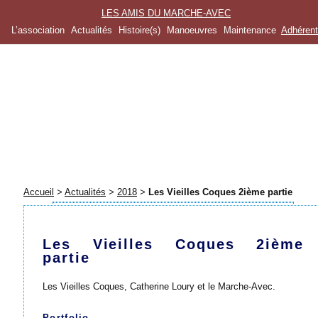
LES AMIS DU MARCHE-AVEC
L’association
Actualités
Histoire(s)
Manoeuvres
Maintenance
Adhéren
Accueil
>
Actualités
>
2018
>
Les Vieilles Coques 2ième partie
Les Vieilles Coques 2ième
partie
Les Vieilles Coques, Catherine Loury et le Marche-Avec.
Portfolio