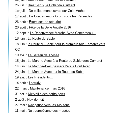
26 juil. :
Brest 2016, le Hollandais sifflant
1er juil. :
De belles manoeuvres sur Colin Archer
17 août :
De Concarneau à Groix sous les Perséides
26 août :
Exercices de sécurité
20 août :
Fête de la Belle Angèle 2016
12 sept. :
La Recouvrance Marche-Avec Concarneau...
18 juin :
La Route du Sable
18 juin :
la Route du Sable pour la première fois Camaret vers
CC
10 avr. :
Le Bateau de Thésée
18 juin :
Le Marche-Avec à la Route du Sable vers Camaret
14 juin :
Le Marche-Avec passera l’été à Pont Aven
24 juin :
Le Marche-Avec sur la Route du Sable
19 avr. :
Les Présidents...
14 août :
Loctudy
22 mars :
Maintenance mars 2016
31 oct. :
Merveille des petits ports
2 août :
Nav de nuit
27 mai :
Navigation vers les Moutons
11 mai :
Nuit européenne des musées