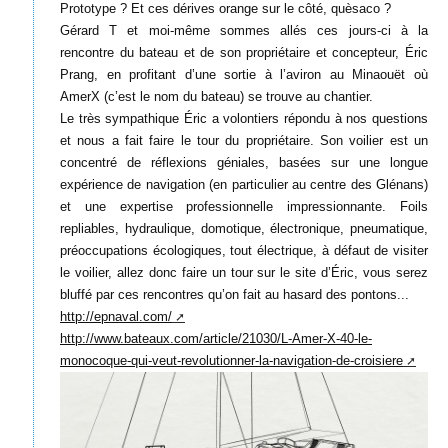
Prototype ? Et ces dérives orange sur le côté, quèsaco ?
Gérard T et moi-même sommes allés ces jours-ci à la
rencontre du bateau et de son propriétaire et concepteur, Éric
Prang, en profitant d’une sortie à l’aviron au Minaouët où
AmerX (c’est le nom du bateau) se trouve au chantier.
Le très sympathique Éric a volontiers répondu à nos questions
et nous a fait faire le tour du propriétaire. Son voilier est un
concentré de réflexions géniales, basées sur une longue
expérience de navigation (en particulier au centre des Glénans)
et une expertise professionnelle impressionnante. Foils
repliables, hydraulique, domotique, électronique, pneumatique,
préoccupations écologiques, tout électrique, à défaut de visiter
le voilier, allez donc faire un tour sur le site d’Éric, vous serez
bluffé par ces rencontres qu’on fait au hasard des pontons...
http://epnaval.com/
http://www.bateaux.com/article/21030/L-Amer-X-40-le-
monocoque-qui-veut-revolutionner-la-navigation-de-croisiere