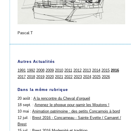
Pascal.T
Autres Actualités
1991
1992
2008
2009
2010
2011
2012
2013
2014
2015
2016
2017
2018
2019
2020
2021
2022
2023
2024
2025
2026
Dans la même rubrique
20 août :
A la rencontre du Cheval d’orgueil
18 sept. :
Amenez le phoque pour garnir les Moutons !
10 mai :
Animation patrimoine : des petits Concarnois à bord
12 juil. :
Brest 2016 - Concarneau - Sainte Evette / Camaret /
Brest
15 juil. :
Brest 2016 Modernité et tradition