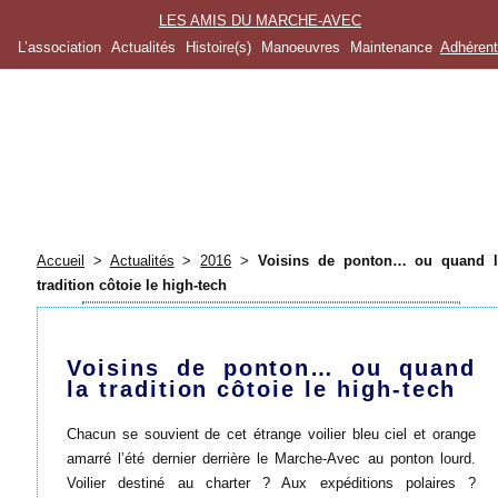
LES AMIS DU MARCHE-AVEC
L’association
Actualités
Histoire(s)
Manoeuvres
Maintenance
Adhéren
Accueil
>
Actualités
>
2016
>
Voisins de ponton… ou quand l
tradition côtoie le high-tech
Voisins de ponton… ou quand
la tradition côtoie le high-tech
Chacun se souvient de cet étrange voilier bleu ciel et orange
amarré l’été dernier derrière le Marche-Avec au ponton lourd.
Voilier destiné au charter ? Aux expéditions polaires ?