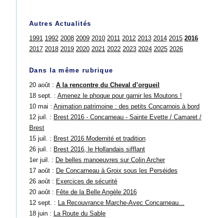
Autres Actualités
1991
1992
2008
2009
2010
2011
2012
2013
2014
2015
2016
2017
2018
2019
2020
2021
2022
2023
2024
2025
2026
Dans la même rubrique
20 août :
A la rencontre du Cheval d’orgueil
18 sept. :
Amenez le phoque pour garnir les Moutons !
10 mai :
Animation patrimoine : des petits Concarnois à bord
12 juil. :
Brest 2016 - Concarneau - Sainte Evette / Camaret /
Brest
15 juil. :
Brest 2016 Modernité et tradition
26 juil. :
Brest 2016, le Hollandais sifflant
1er juil. :
De belles manoeuvres sur Colin Archer
17 août :
De Concarneau à Groix sous les Perséides
26 août :
Exercices de sécurité
20 août :
Fête de la Belle Angèle 2016
12 sept. :
La Recouvrance Marche-Avec Concarneau...
18 juin :
La Route du Sable