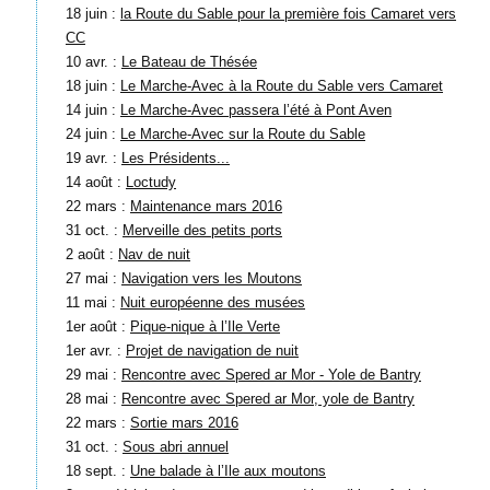
18 juin :
la Route du Sable pour la première fois Camaret vers
CC
10 avr. :
Le Bateau de Thésée
18 juin :
Le Marche-Avec à la Route du Sable vers Camaret
14 juin :
Le Marche-Avec passera l’été à Pont Aven
24 juin :
Le Marche-Avec sur la Route du Sable
19 avr. :
Les Présidents...
14 août :
Loctudy
22 mars :
Maintenance mars 2016
31 oct. :
Merveille des petits ports
2 août :
Nav de nuit
27 mai :
Navigation vers les Moutons
11 mai :
Nuit européenne des musées
1er août :
Pique-nique à l’Ile Verte
1er avr. :
Projet de navigation de nuit
29 mai :
Rencontre avec Spered ar Mor - Yole de Bantry
28 mai :
Rencontre avec Spered ar Mor, yole de Bantry
22 mars :
Sortie mars 2016
31 oct. :
Sous abri annuel
18 sept. :
Une balade à l’Ile aux moutons