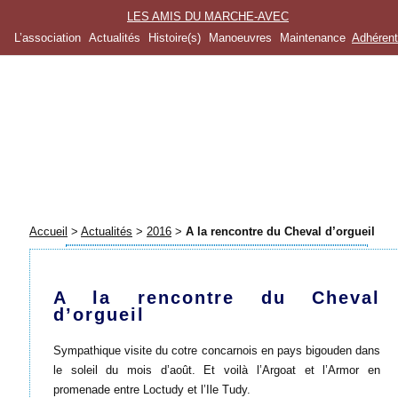
LES AMIS DU MARCHE-AVEC
L’association
Actualités
Histoire(s)
Manoeuvres
Maintenance
Adhéren
Accueil
>
Actualités
>
2016
>
A la rencontre du Cheval d’orgueil
A la rencontre du Cheval
d’orgueil
Sympathique visite du cotre concarnois en pays bigouden dans
le soleil du mois d’août. Et voilà l’Argoat et l’Armor en
promenade entre Loctudy et l’Ile Tudy.