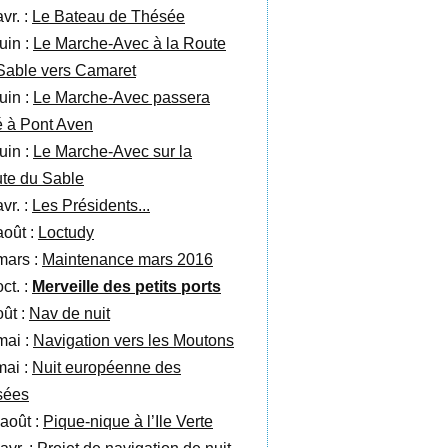
vr. :
Le Bateau de Thésée
uin :
Le Marche-Avec à la Route
Sable vers Camaret
uin :
Le Marche-Avec passera
té à Pont Aven
uin :
Le Marche-Avec sur la
te du Sable
vr. :
Les Présidents...
août :
Loctudy
mars :
Maintenance mars 2016
ct. :
Merveille des petits ports
oût :
Nav de nuit
mai :
Navigation vers les Moutons
mai :
Nuit européenne des
sées
 août :
Pique-nique à l’Ile Verte