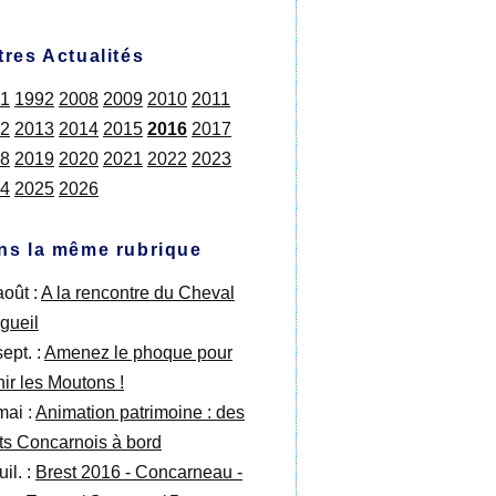
tres Actualités
1
1992
2008
2009
2010
2011
2
2013
2014
2015
2016
2017
8
2019
2020
2021
2022
2023
4
2025
2026
ns la même rubrique
août :
A la rencontre du Cheval
rgueil
ept. :
Amenez le phoque pour
nir les Moutons !
mai :
Animation patrimoine : des
its Concarnois à bord
uil. :
Brest 2016 - Concarneau -