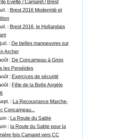
nte Evette / Camaret / Brest
uil. :
Brest 2016 Modernité et
ition
uil. :
Brest 2016, le Hollandais
lant
juil. :
De belles manoeuvres sur
in Archer
août :
De Concarneau à Groix
s les Perséides
août :
Exercices de sécurité
août :
Fête de la Belle Angèle
6
sept. :
La Recouvrance Marche-
c Concarneau...
uin :
La Route du Sable
uin :
la Route du Sable pour la
mière fois Camaret vers CC