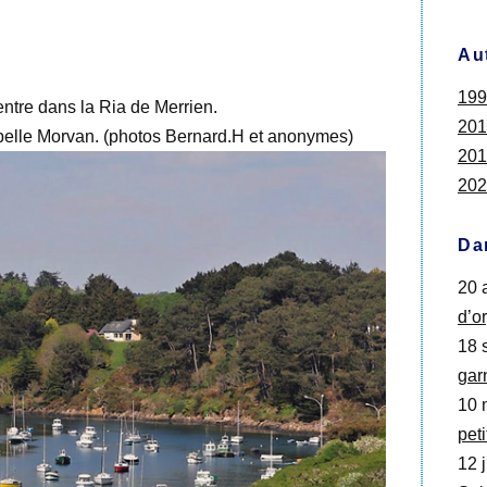
Au
199
ntre dans la Ria de Merrien.
201
abelle Morvan. (photos Bernard.H et anonymes)
201
202
Da
20 
d’o
18 s
gar
10 
pet
12 j