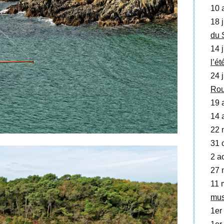
10 a
18 j
du 
14 j
l’é
24 j
Rou
19 a
14 
22 
31 o
2 a
27 
11 
mu
1er