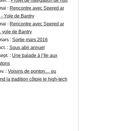
avr. :
Projet de navigation de nuit
mai :
Rencontre avec Spered ar
 - Yole de Bantry
mai :
Rencontre avec Spered ar
, yole de Bantry
mars :
Sortie mars 2016
ct. :
Sous abri annuel
sept. :
Une balade à l’Ile aux
tons
v. :
Voisins de ponton… ou
nd la tradition côtoie le high-tech