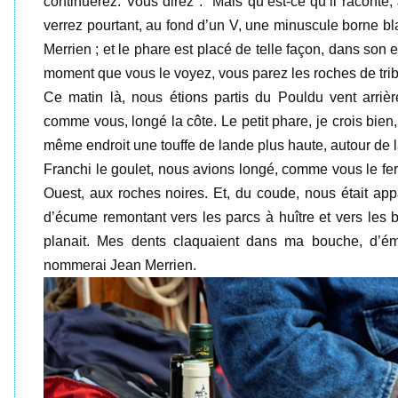
continuerez. Vous direz : "Mais qu’est-ce qu’il raconte, 
verrez pourtant, au fond d’un V, une minuscule borne bla
Merrien ; et le phare est placé de telle façon, dans son e
moment que vous le voyez, vous parez les roches de tribo
Ce matin là, nous étions partis du Pouldu vent arrièr
comme vous, longé la côte. Le petit phare, je crois bien,
même endroit une touffe de lande plus haute, autour de 
Franchi le goulet, nous avions longé, comme vous le fere
Ouest, aux roches noires. Et, du coude, nous était appa
d’écume remontant vers les parcs à huître et vers les
planait. Mes dents claquaient dans ma bouche, d’émot
nommerai Jean Merrien.