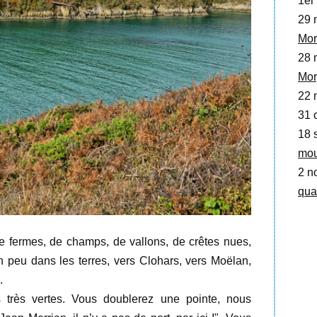
1er 
29 
Mor
28 
Mor
22 
31 o
18 
mou
2 no
qua
 de fermes, de champs, de vallons, de crêtes nues,
n peu dans les terres, vers Clohars, vers Moëlan,
.
s très vertes. Vous doublerez une pointe, nous