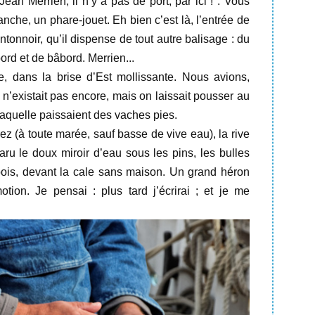
Jean Merrien, il n’y a pas de port, par ici !". Vous
nche, un phare-jouet. Eh bien c’est là, l’entrée de
ntonnoir, qu’il dispense de tout autre balisage : du
rd et de bâbord. Merrien...
e, dans la brise d’Est mollissante. Nous avions,
 n’existait pas encore, mais on laissait pousser au
laquelle paissaient des vaches pies.
z (à toute marée, sauf basse de vive eau), la rive
ru le doux miroir d’eau sous les pins, les bulles
 bois, devant la cale sans maison. Un grand héron
ion. Je pensai : plus tard j’écrirai ; et je me