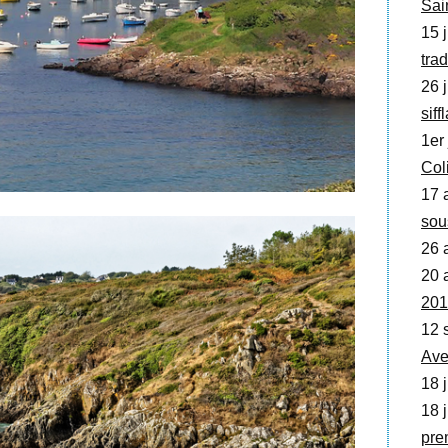
Sai
15 j
trad
26 j
siff
1er 
Col
17 
sou
26 
20 
201
12 
Ave
18 j
18 j
pre