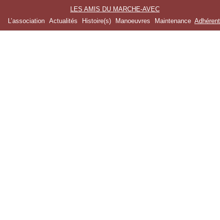
LES AMIS DU MARCHE-AVEC
L’association
Actualités
Histoire(s)
Manoeuvres
Maintenance
Adhéren