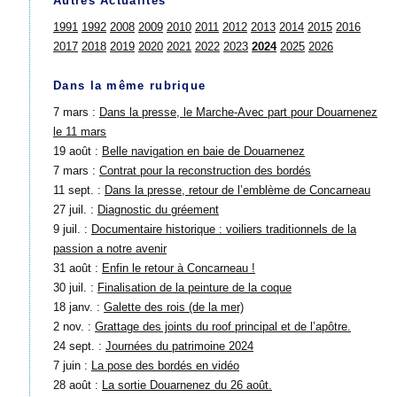
Autres Actualités
1991
1992
2008
2009
2010
2011
2012
2013
2014
2015
2016
2017
2018
2019
2020
2021
2022
2023
2024
2025
2026
Dans la même rubrique
7 mars :
Dans la presse, le Marche-Avec part pour Douarnenez
le 11 mars
19 août :
Belle navigation en baie de Douarnenez
7 mars :
Contrat pour la reconstruction des bordés
11 sept. :
Dans la presse, retour de l’emblème de Concarneau
27 juil. :
Diagnostic du gréement
9 juil. :
Documentaire historique : voiliers traditionnels de la
passion a notre avenir
31 août :
Enfin le retour à Concarneau !
30 juil. :
Finalisation de la peinture de la coque
18 janv. :
Galette des rois (de la mer)
2 nov. :
Grattage des joints du roof principal et de l’apôtre.
24 sept. :
Journées du patrimoine 2024
7 juin :
La pose des bordés en vidéo
28 août :
La sortie Douarnenez du 26 août.