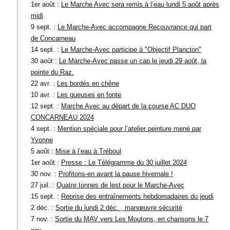
1er août :
Le Marche Avec sera remis à l’eau lundi 5 août après
midi
9 sept. :
Le Marche-Avec accompagne Recouvrance qui part
de Concarneau
14 sept. :
Le Marche-Avec participe à "Objectif Plancton"
30 août :
Le Marche-Avec passe un cap le jeudi 29 août, la
pointe du Raz.
22 avr. :
Les bordés en chêne
10 avr. :
Les gueuses en fonte
12 sept. :
Marche Avec au départ de la course AC DUO
CONCARNEAU 2024
4 sept. :
Mention spéciale pour l’atelier peinture mené par
Yvonne
5 août :
Mise à l’eau à Tréboul
1er août :
Presse : Le Télégramme du 30 juillet 2024
30 nov. :
Profitons-en avant la pause hivernale !
27 juil. :
Quatre tonnes de lest pour le Marche-Avec
15 sept. :
Reprise des entraînements hebdomadaires du jeudi
2 déc. :
Sortie du lundi 2 déc. , manœuvre sécurité
7 nov. :
Sortie du MAV vers Les Moutons, en chansons le 7