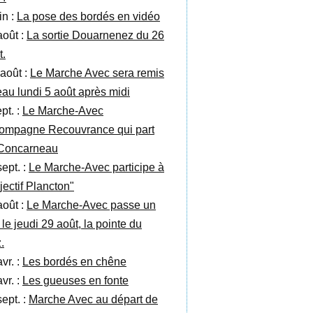
in :
La pose des bordés en vidéo
août :
La sortie Douarnenez du 26
t.
 août :
Le Marche Avec sera remis
’eau lundi 5 août après midi
pt. :
Le Marche-Avec
ompagne Recouvrance qui part
Concarneau
sept. :
Le Marche-Avec participe à
jectif Plancton"
août :
Le Marche-Avec passe un
 le jeudi 29 août, la pointe du
.
vr. :
Les bordés en chêne
vr. :
Les gueuses en fonte
sept. :
Marche Avec au départ de