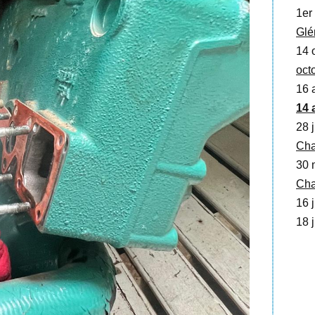
1er 
Glé
14 o
oct
16 
14 
28 j
Cha
30 
Cha
16 j
18 j