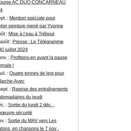
 course AC DUO CONCARNEAU
4
pt. :
Mention spéciale pour
telier peinture mené par Yvonne
oût :
Mise à l’eau à Tréboul
 août :
Presse : Le Télégramme
30 juillet 2024
nov. :
Profitons-en avant la pause
rnale !
uil. :
Quatre tonnes de lest pour
Marche-Avec
sept. :
Reprise des entraînements
domadaires du jeudi
éc. :
Sortie du lundi 2 déc. ,
œuvre sécurité
v. :
Sortie du MAV vers Les
tons, en chansons le 7 nov .