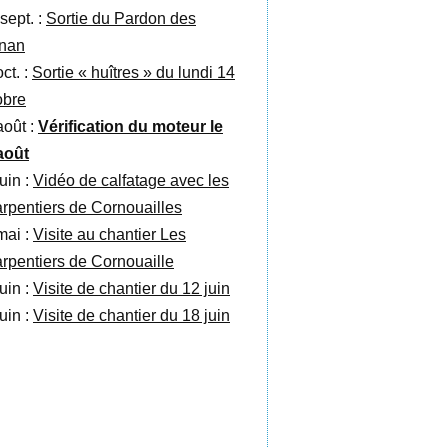
sept. :
Sortie du Pardon des
nan
ct. :
Sortie « huîtres » du lundi 14
obre
août :
Vérification du moteur le
août
uin :
Vidéo de calfatage avec les
rpentiers de Cornouailles
mai :
Visite au chantier Les
rpentiers de Cornouaille
uin :
Visite de chantier du 12 juin
uin :
Visite de chantier du 18 juin