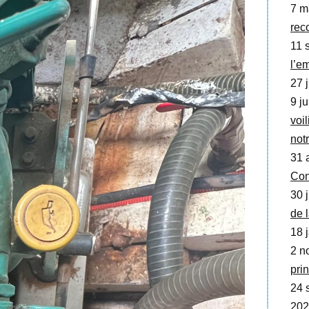
7 m
rec
11 s
l’e
27 j
9 ju
voil
not
31 
Con
30 j
de 
18 j
2 no
prin
24 
202