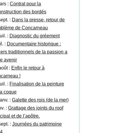
ars :
Contrat pour la
onstruction des bordés
ept. :
Dans la presse, retour de
mblème de Concarneau
uil. :
Diagnostic du gréement
il. :
Documentaire historique :
iers traditionnels de la passion a
re avenir
août :
Enfin le retour à
carneau !
uil. :
Finalisation de la peinture
la coque
anv. :
Galette des rois (de la mer)
v. :
Grattage des joints du roof
cipal et de l’apôtre.
sept. :
Journées du patrimoine
4