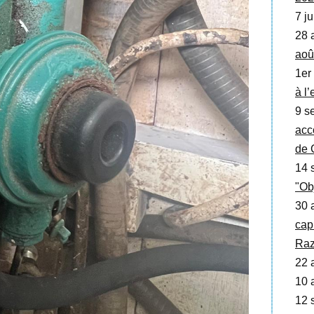
7 ju
28 
aoû
1er
à l
9 se
acc
de 
14 
"Ob
30 
cap
Raz
22 a
10 a
12 