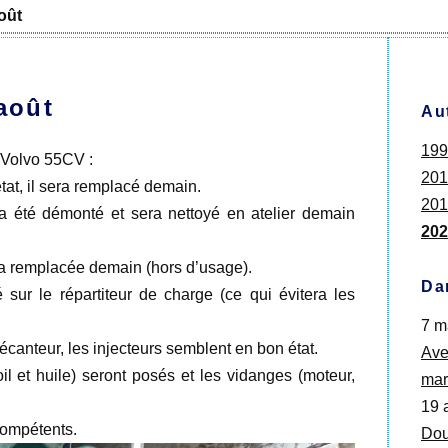
oût
août
Au
199
 Volvo 55CV :
201
tat, il sera remplacé demain.
201
 été démonté et sera nettoyé en atelier demain
202
a remplacée demain (hors d’usage).
Da
 sur le répartiteur de charge (ce qui évitera les
7 m
décanteur, les injecteurs semblent en bon état.
Ave
il et huile) seront posés et les vidanges (moteur,
mar
19 
compétents.
Dou