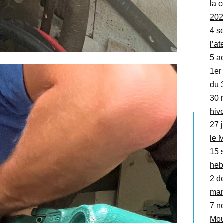
la
202
4 se
l’a
5 a
1er
du 
30 
hive
27 j
le 
15 
heb
2 d
man
7 no
Mou