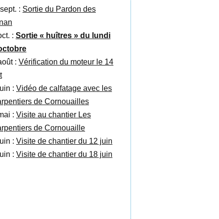
sept. :
Sortie du Pardon des
nan
ct. :
Sortie « huîtres » du lundi
octobre
août :
Vérification du moteur le 14
t
uin :
Vidéo de calfatage avec les
rpentiers de Cornouailles
mai :
Visite au chantier Les
rpentiers de Cornouaille
uin :
Visite de chantier du 12 juin
uin :
Visite de chantier du 18 juin