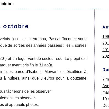
 octobre
4 octobre
Au
199
velots à collier interrompu, Pascal Tocquec vous
201
que de sorties des années passées : les « sorties
201
202
20°) et un léger vent de secteur sud. Le projet est
arquer ayant pris fin le 31 août.
Da
t des parcs d’Isabelle Morvan, ostréicultrice à
au à huîtres, ainsi que 5 euros pour la douzaine
7 m
Ave
nous tâcherons de les observer.
mar
alement les observer.
19 
es et appareils photos.
Dou