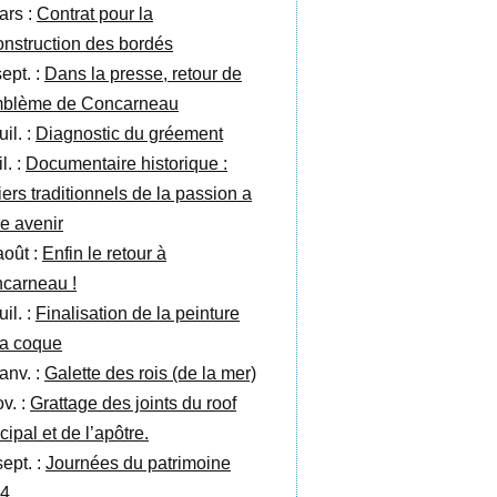
ars :
Contrat pour la
onstruction des bordés
ept. :
Dans la presse, retour de
mblème de Concarneau
uil. :
Diagnostic du gréement
il. :
Documentaire historique :
iers traditionnels de la passion a
re avenir
août :
Enfin le retour à
carneau !
uil. :
Finalisation de la peinture
la coque
anv. :
Galette des rois (de la mer)
v. :
Grattage des joints du roof
cipal et de l’apôtre.
sept. :
Journées du patrimoine
4