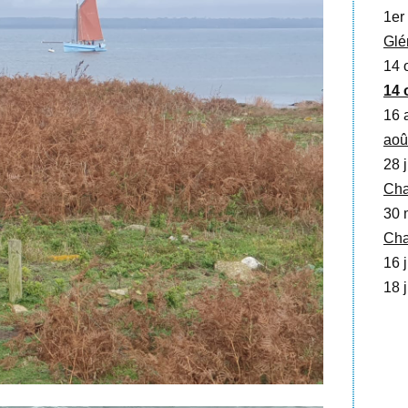
1er 
Glé
14 o
14 
16 
aoû
28 j
Cha
30 
Cha
16 j
18 j