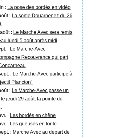
in :
La pose des bordés en vidéo
août :
La sortie Douarnenez du 26
t.
 août :
Le Marche Avec sera remis
’eau lundi 5 août après midi
pt. :
Le Marche-Avec
ompagne Recouvrance qui part
Concarneau
sept. :
Le Marche-Avec participe à
jectif Plancton"
août :
Le Marche-Avec passe un
 le jeudi 29 août, la pointe du
.
vr. :
Les bordés en chêne
vr. :
Les gueuses en fonte
sept. :
Marche Avec au départ de