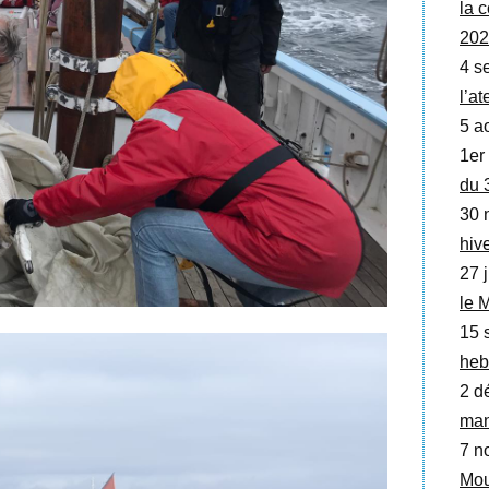
la
202
4 se
l’a
5 a
1er
du 
30 
hive
27 j
le 
15 
heb
2 d
man
7 no
Mou