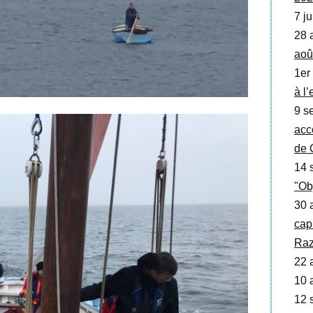
7 ju
28 
aoû
1er
à l
9 se
acc
de 
14 
"Ob
30 
cap
Raz
22 a
10 a
12 