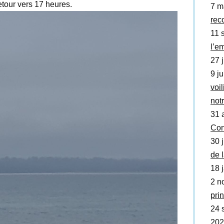
tour vers 17 heures.
7 m
rec
11 s
l’e
27 j
9 ju
voil
not
31 
Con
30 j
de 
18 j
2 no
prin
24 
202