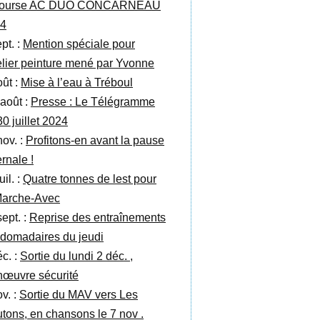
 course AC DUO CONCARNEAU
4
pt. :
Mention spéciale pour
telier peinture mené par Yvonne
oût :
Mise à l’eau à Tréboul
 août :
Presse : Le Télégramme
30 juillet 2024
nov. :
Profitons-en avant la pause
rnale !
uil. :
Quatre tonnes de lest pour
Marche-Avec
sept. :
Reprise des entraînements
domadaires du jeudi
éc. :
Sortie du lundi 2 déc. ,
œuvre sécurité
v. :
Sortie du MAV vers Les
tons, en chansons le 7 nov .