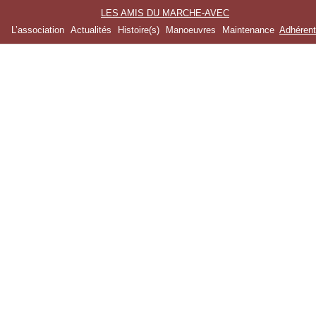
LES AMIS DU MARCHE-AVEC
L’association
Actualités
Histoire(s)
Manoeuvres
Maintenance
Adhéren