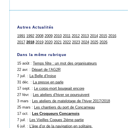
Autres Actualités
1991
1992
2008
2009
2010
2011
2012
2013
2014
2015
2016
2017
2018
2019
2020
2021
2022
2023
2024
2025
2026
Dans la même rubrique
15 août :
Temps fête : un mot des organisateurs
22 avr. :
Départ de l’AG2R
7 juil. :
La Belle d’Iroise
31 déc. :
La presse en parle
17 sept. :
Le corps-mort bougeait encore
27 févr. :
Les ateliers d’hiver se poursuivent
3 mars :
Les ateliers de matelotage de l’hiver 2017/2018
25 mars :
Les chantiers du port de Concarneau
17 oct. :
Les Croqueurs Concarnois
7 juil. :
Les Vieilles Coques 2ième partie
6 juil. :
L’âge d’or de la navigation en solitaire.