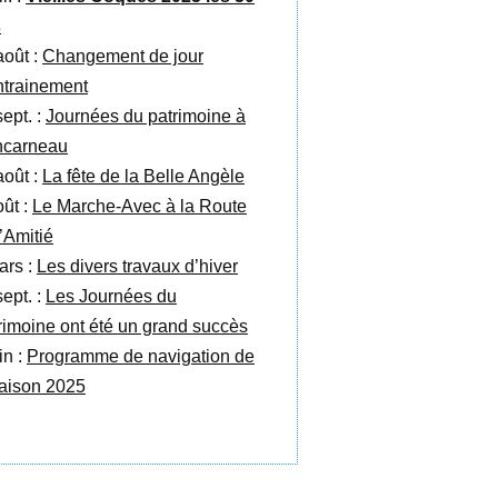
s
août :
Changement de jour
ntrainement
sept. :
Journées du patrimoine à
carneau
août :
La fête de la Belle Angèle
oût :
Le Marche-Avec à la Route
l’Amitié
ars :
Les divers travaux d’hiver
sept. :
Les Journées du
rimoine ont été un grand succès
in :
Programme de navigation de
saison 2025