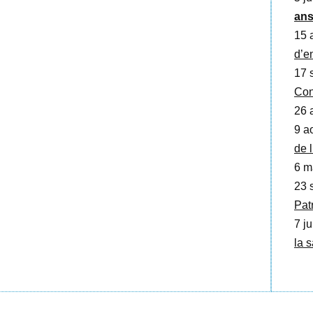
an
15 
d’e
17 
Con
26 
9 a
de 
6 m
23 
Pat
7 ju
la 