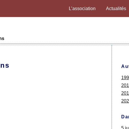
L’association
Actualités
ns
ans
Au
199
201
201
202
Da
5 ju