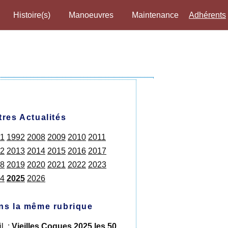
Histoire(s)
Manoeuvres
Maintenance
Adhérents
tres Actualités
1
1992
2008
2009
2010
2011
2
2013
2014
2015
2016
2017
8
2019
2020
2021
2022
2023
4
2025
2026
ns la même rubrique
il. :
Vieilles Coques 2025 les 50