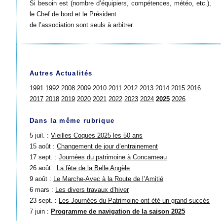
Si besoin est (nombre d’équipiers, compétences, météo, etc.),
le Chef de bord et le Président
de l’association sont seuls à arbitrer.
Autres Actualités
1991
1992
2008
2009
2010
2011
2012
2013
2014
2015
2016
2017
2018
2019
2020
2021
2022
2023
2024
2025
2026
Dans la même rubrique
5 juil. :
Vieilles Coques 2025 les 50 ans
15 août :
Changement de jour d’entrainement
17 sept. :
Journées du patrimoine à Concarneau
26 août :
La fête de la Belle Angèle
9 août :
Le Marche-Avec à la Route de l’Amitié
6 mars :
Les divers travaux d’hiver
23 sept. :
Les Journées du Patrimoine ont été un grand succès
7 juin :
Programme de navigation de la saison 2025