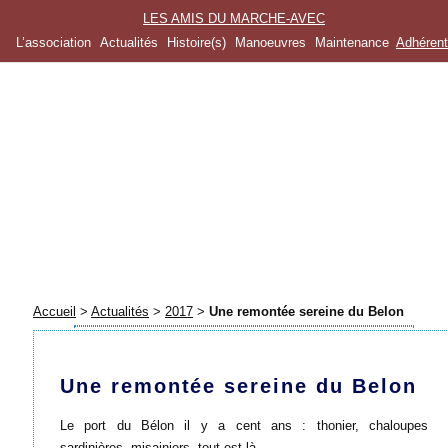
LES AMIS DU MARCHE-AVEC
L’association
Actualités
Histoire(s)
Manoeuvres
Maintenance
Adhéren
Accueil
>
Actualités
>
2017
>
Une remontée sereine du Belon
Une remontée sereine du Belon
Le port du Bélon il y a cent ans : thonier, chaloupes
sardinières, misainiers, tout est là.