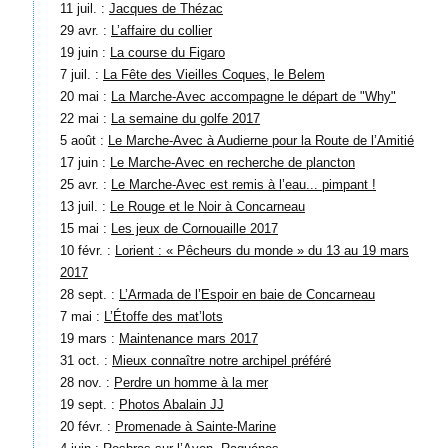
11 juil. :
Jacques de Thézac
29 avr. :
L’affaire du collier
19 juin :
La course du Figaro
7 juil. :
La Fête des Vieilles Coques, le Belem
20 mai :
La Marche-Avec accompagne le départ de "Why"
22 mai :
La semaine du golfe 2017
5 août :
Le Marche-Avec à Audierne pour la Route de l’Amitié
17 juin :
Le Marche-Avec en recherche de plancton
25 avr. :
Le Marche-Avec est remis à l’eau... pimpant !
13 juil. :
Le Rouge et le Noir à Concarneau
15 mai :
Les jeux de Cornouaille 2017
10 févr. :
Lorient : « Pêcheurs du monde » du 13 au 19 mars
2017
28 sept. :
L’Armada de l’Espoir en baie de Concarneau
7 mai :
L’Étoffe des mat’lots
19 mars :
Maintenance mars 2017
31 oct. :
Mieux connaître notre archipel préféré
28 nov. :
Perdre un homme à la mer
19 sept. :
Photos Abalain JJ
20 févr. :
Promenade à Sainte-Marine