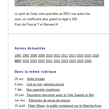
Le pont du Guily sera peut-être au RDV une autre fois
avec un coefficient plus grand ou égal à 100...
Post de Pascal.T et Bernard.H
Autres Actualités
1991
1992
2008
2009
2010
2011
2012
2013
2014
2015
2016
2017
2018
2019
2020
2021
2022
2023
2024
2025
2026
Dans la même rubrique
25 oct. :
Belle Angèle
9 janv. :
Ciel et mer, réminiscences
7 déc. :
Des parentés maritimes
10 juin :
Deuxième rencontre avec la Yole Spered ar Mor
1er nov. :
Eléments de revue de presse
15 août :
Filets Bleus, le public embarqué sur le Marche-Avec