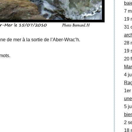
bai
7 m
19 
31 o
arc
une de mer à la sortie de l’Aber-Wrac’h.
28 
19 
mots.
20 f
Mar
4 ju
Ra
1er 
une
5 ju
bie
2 se
18 