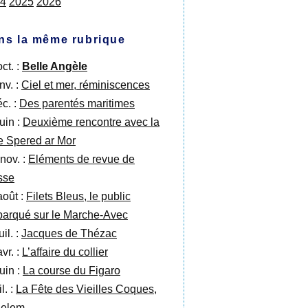
4
2025
2026
ns la même rubrique
ct. :
Belle Angèle
nv. :
Ciel et mer, réminiscences
éc. :
Des parentés maritimes
uin :
Deuxième rencontre avec la
e Spered ar Mor
 nov. :
Eléments de revue de
sse
août :
Filets Bleus, le public
arqué sur le Marche-Avec
uil. :
Jacques de Thézac
vr. :
L’affaire du collier
uin :
La course du Figaro
il. :
La Fête des Vieilles Coques,
Belem