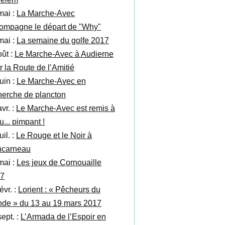
mai :
La Marche-Avec
ompagne le départ de "Why"
mai :
La semaine du golfe 2017
oût :
Le Marche-Avec à Audierne
r la Route de l’Amitié
uin :
Le Marche-Avec en
herche de plancton
vr. :
Le Marche-Avec est remis à
u... pimpant !
uil. :
Le Rouge et le Noir à
carneau
mai :
Les jeux de Cornouaille
7
évr. :
Lorient : « Pêcheurs du
de » du 13 au 19 mars 2017
sept. :
L’Armada de l’Espoir en