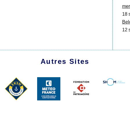
merc
18 
Bel
12 
Autres Sites
1991 - 2026 Les Amis du Marche-Avec
Plan du site
|
Se connecter
|
Contact
|
RSS 2.0