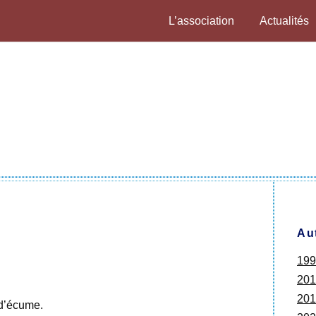
L’association
Actualités
Au
199
201
201
 d’écume.