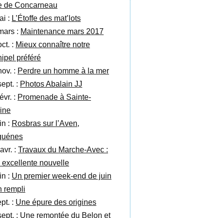
e de Concarneau
ai :
L’Étoffe des mat’lots
mars :
Maintenance mars 2017
ct. :
Mieux connaître notre
hipel préféré
nov. :
Perdre un homme à la mer
sept. :
Photos Abalain JJ
évr. :
Promenade à Sainte-
ine
in :
Rosbras sur l’Aven,
guénes
avr. :
Travaux du Marche-Avec :
 excellente nouvelle
in :
Un premier week-end de juin
n rempli
pt. :
Une épure des origines
sept. :
Une remontée du Belon et