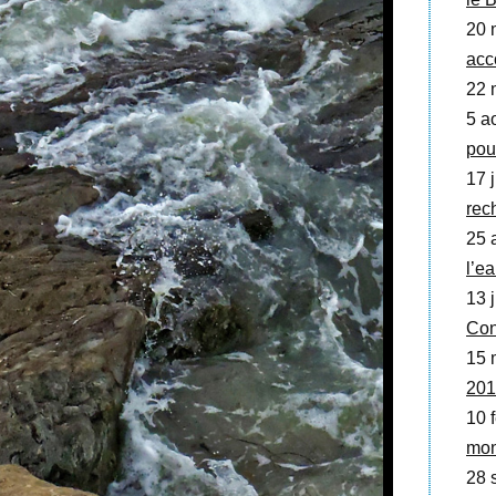
20 
acc
22 
5 a
pou
17 j
rec
25 a
l’ea
13 j
Con
15 
201
10 f
mon
28 