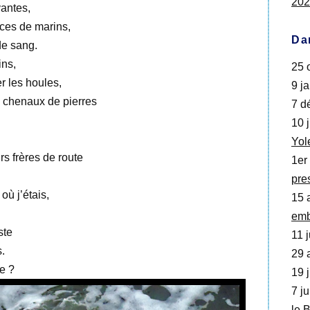
202
antes,
aces de marins,
Da
de sang.
ins,
25 o
r les houles,
9 ja
s chenaux de pierres
7 d
10 j
Yol
s frères de route
1er
pre
où j’étais,
15 
emb
ste
11 j
.
29 a
e ?
19 j
7 ju
le 