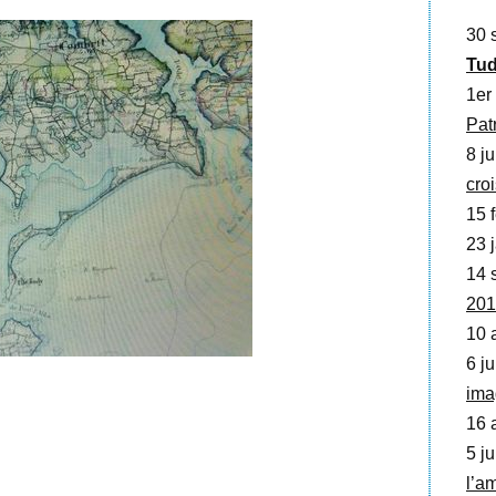
30 
Tud
1er
Pat
8 ju
cro
15 f
23 j
14 
201
10 
6 ju
ima
16 
5 ju
l’am