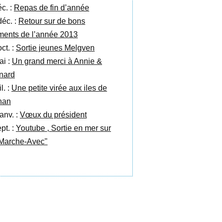
éc. :
Repas de fin d’année
déc. :
Retour sur de bons
ents de l’année 2013
ct. :
Sortie jeunes Melgven
ai :
Un grand merci à Annie &
nard
il. :
Une petite virée aux iles de
nan
anv. :
Vœux du président
pt. :
Youtube , Sortie en mer sur
"Marche-Avec"