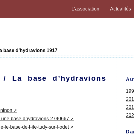
L’association
Actualités
La base d’hydravions 1917
y / La base d’hydravions
Au
199
201
201
aninon
202
ait-une-base-dhydravions-2740667
-le-base-de-l-ile-tudy-sur-l-odet
Da