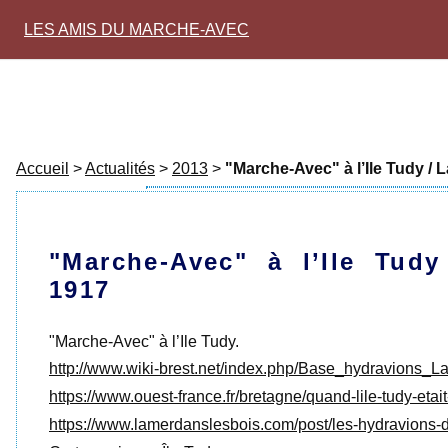
LES AMIS DU MARCHE-AVEC
Accueil
>
Actualités
>
2013
>
"Marche-Avec" à l’Ile Tudy / 
"Marche-Avec" à l’Ile Tud
1917
"Marche-Avec" à l’Ile Tudy.
http://www.wiki-brest.net/index.php/Base_hydravions_L
https://www.ouest-france.fr/bretagne/quand-lile-tudy-et
https://www.lamerdanslesbois.com/post/les-hydravions-de