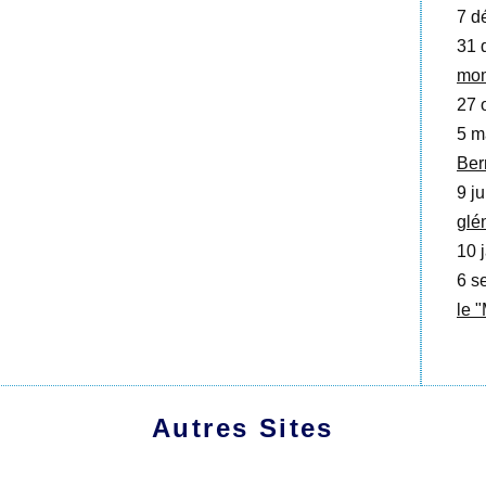
7 d
31 
mom
27 o
5 m
Ber
9 ju
glé
10 j
6 se
le 
Autres Sites