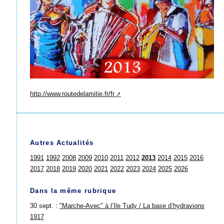
http://www.routedelamitie.fr/fr
Autres Actualités
1991
1992
2008
2009
2010
2011
2012
2013
2014
2015
2016
2017
2018
2019
2020
2021
2022
2023
2024
2025
2026
Dans la même rubrique
30 sept. :
"Marche-Avec" à l’Ile Tudy / La base d’hydravions
1917