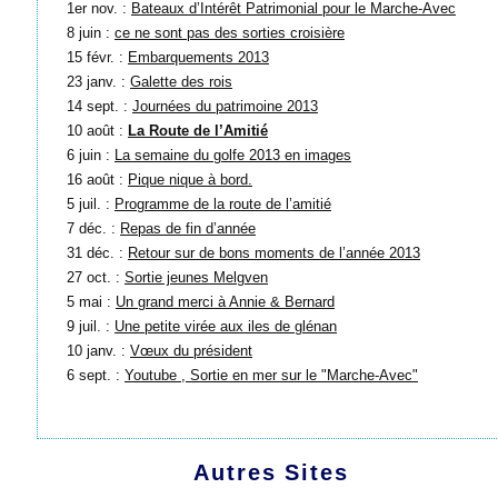
1er nov. :
Bateaux d’Intérêt Patrimonial pour le Marche-Avec
8 juin :
ce ne sont pas des sorties croisière
15 févr. :
Embarquements 2013
23 janv. :
Galette des rois
14 sept. :
Journées du patrimoine 2013
10 août :
La Route de l’Amitié
6 juin :
La semaine du golfe 2013 en images
16 août :
Pique nique à bord.
5 juil. :
Programme de la route de l’amitié
7 déc. :
Repas de fin d’année
31 déc. :
Retour sur de bons moments de l’année 2013
27 oct. :
Sortie jeunes Melgven
5 mai :
Un grand merci à Annie & Bernard
9 juil. :
Une petite virée aux iles de glénan
10 janv. :
Vœux du président
6 sept. :
Youtube , Sortie en mer sur le "Marche-Avec"
Autres Sites