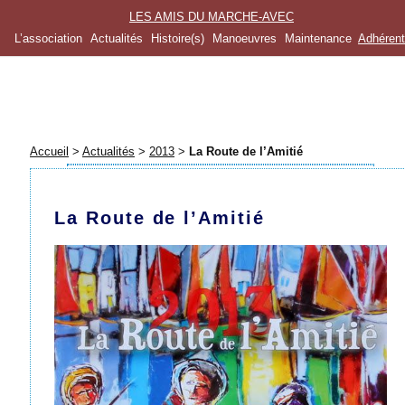
LES AMIS DU MARCHE-AVEC
L’association
Actualités
Histoire(s)
Manoeuvres
Maintenance
Adhéren
Accueil
>
Actualités
>
2013
>
La Route de l’Amitié
La Route de l’Amitié