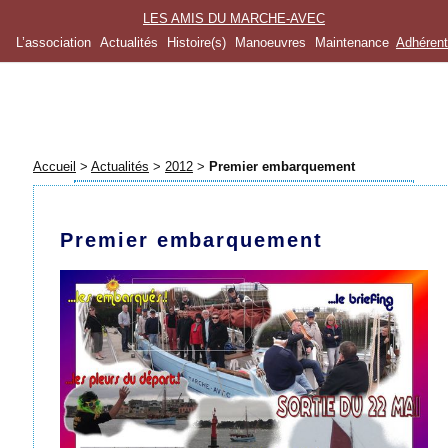
LES AMIS DU MARCHE-AVEC
L’association
Actualités
Histoire(s)
Manoeuvres
Maintenance
Adhéren
Accueil
>
Actualités
>
2012
>
Premier embarquement
Premier embarquement