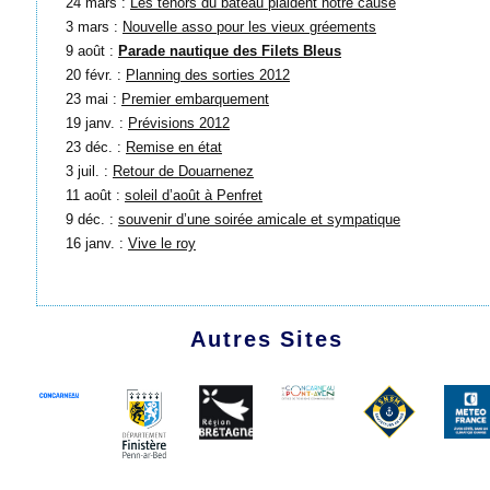
24 mars :
Les tenors du bateau plaident notre cause
3 mars :
Nouvelle asso pour les vieux gréements
9 août :
Parade nautique des Filets Bleus
20 févr. :
Planning des sorties 2012
23 mai :
Premier embarquement
19 janv. :
Prévisions 2012
23 déc. :
Remise en état
3 juil. :
Retour de Douarnenez
11 août :
soleil d’août à Penfret
9 déc. :
souvenir d’une soirée amicale et sympatique
16 janv. :
Vive le roy
Autres Sites