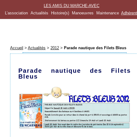
LES AMIS DU MARCHE-AVEC
L’association
Actualités
Histoire(s)
Manoeuvres
Maintenance
Adhéren
Accueil
>
Actualités
>
2012
>
Parade nautique des Filets Bleus
Parade nautique des Filets
Bleus