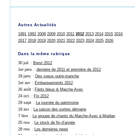
Autres Actualités
1991
1992
2008
2009
2010
2011
2012
2013
2014
2015
2016
2017
2018
2019
2020
2021
2022
2023
2024
2025
2026
Dans la même rubrique
30 juil. :
Brest 2012
1er janv. :
dernière de 2011 et première de 2012
29 janv. :
Des voeux outre-manche
1er avr. :
Embarquements 2012
26 août :
Filets bleus & Marche-Avec
24 oct. :
Fin 2012
29 sept. :
La journée du patrimoine
19 avr. :
La saison des sorties démarre
7 févr. :
Le groupe de chants du Marche-Avec à Moëlan
25 nov. :
Le stock de fin d’année
28 nov. :
Les dernieres news