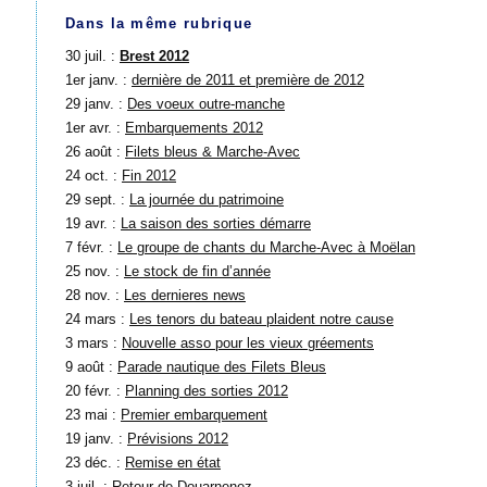
Dans la même rubrique
30 juil. :
Brest 2012
1er janv. :
dernière de 2011 et première de 2012
29 janv. :
Des voeux outre-manche
1er avr. :
Embarquements 2012
26 août :
Filets bleus & Marche-Avec
24 oct. :
Fin 2012
29 sept. :
La journée du patrimoine
19 avr. :
La saison des sorties démarre
7 févr. :
Le groupe de chants du Marche-Avec à Moëlan
25 nov. :
Le stock de fin d’année
28 nov. :
Les dernieres news
24 mars :
Les tenors du bateau plaident notre cause
3 mars :
Nouvelle asso pour les vieux gréements
9 août :
Parade nautique des Filets Bleus
20 févr. :
Planning des sorties 2012
23 mai :
Premier embarquement
19 janv. :
Prévisions 2012
23 déc. :
Remise en état
3 juil. :
Retour de Douarnenez