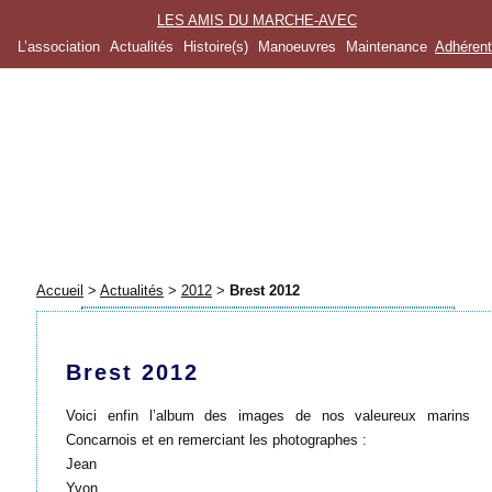
LES AMIS DU MARCHE-AVEC
L’association
Actualités
Histoire(s)
Manoeuvres
Maintenance
Adhéren
Accueil
>
Actualités
>
2012
>
Brest 2012
Brest 2012
Voici enfin l’album des images de nos valeureux marins
Concarnois et en remerciant les photographes :
Jean
Yvon