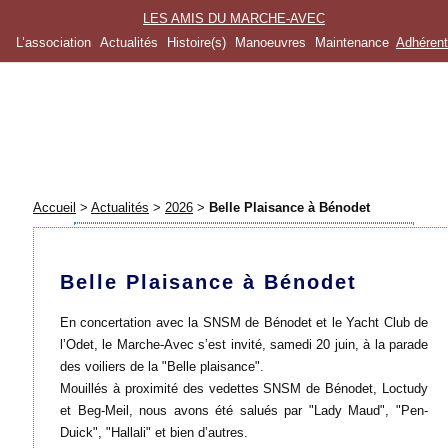
LES AMIS DU MARCHE-AVEC
L’association
Actualités
Histoire(s)
Manoeuvres
Maintenance
Adhéren
Accueil
>
Actualités
>
2026
>
Belle Plaisance à Bénodet
Belle Plaisance à Bénodet
En concertation avec la SNSM de Bénodet et le Yacht Club de
l’Odet, le Marche-Avec s’est invité, samedi 20 juin, à la parade
des voiliers de la "Belle plaisance".
Mouillés à proximité des vedettes SNSM de Bénodet, Loctudy
et Beg-Meil, nous avons été salués par "Lady Maud", "Pen-
Duick", "Hallali" et bien d’autres.