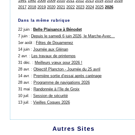
1991
1992
2008
2009
2010
2011
2012
2013
2014
2015
2016
2017
2018
2019
2020
2021
2022
2023
2024
2025
2026
Dans la même rubrique
22 juin :
Belle Plaisance à Bénodet
7 juin :
Depuis le samedi 6 juin 2026, le Marche-Avec...
1er août :
Fêtes de Douarnenez
14 juin :
Journée aux Glénan
2 avr. :
Les travaux de printemps
31 déc. :
Meilleurs vœux pour 2026 !
28 avr. :
Objectif Plancton - Journée du 25 avril
14 avr. :
Première sortie d’essai après carénage
28 avr. :
Programme de navigations 2026
31 mai :
Randonnée à l’île de Groix
10 juil. :
Session de sécurité
13 juil. :
Vieilles Coques 2026
Autres Sites