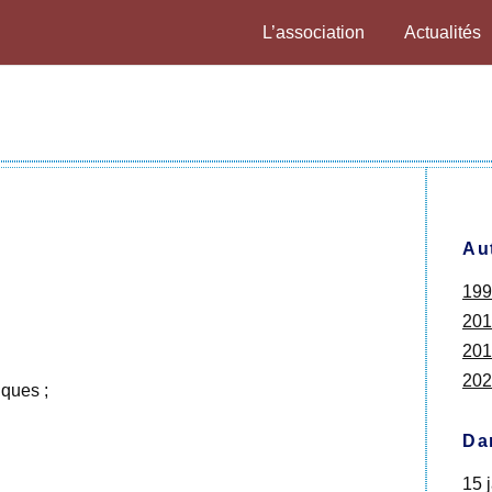
L’association
Actualités
Au
199
201
201
202
ques ;
Da
15 j