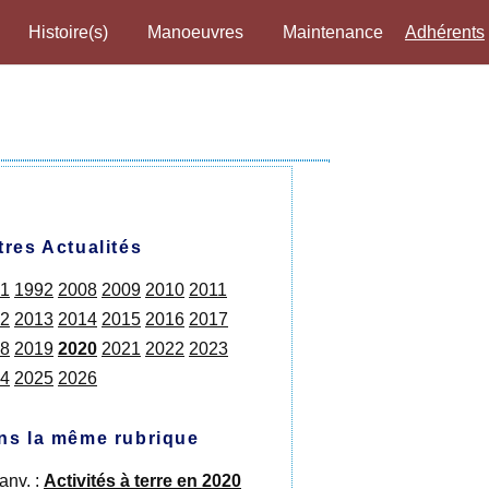
Histoire(s)
Manoeuvres
Maintenance
Adhérents
tres Actualités
1
1992
2008
2009
2010
2011
2
2013
2014
2015
2016
2017
8
2019
2020
2021
2022
2023
4
2025
2026
ns la même rubrique
anv. :
Activités à terre en 2020