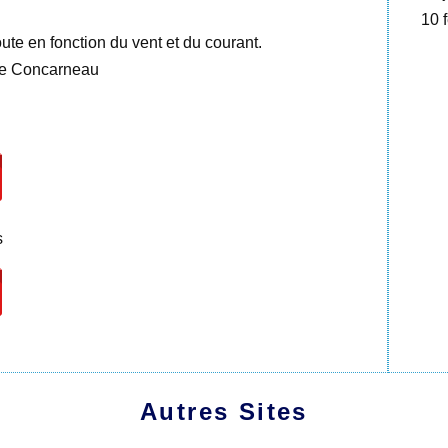
10 f
oute en fonction du vent et du courant.
 de Concarneau
s
Autres Sites