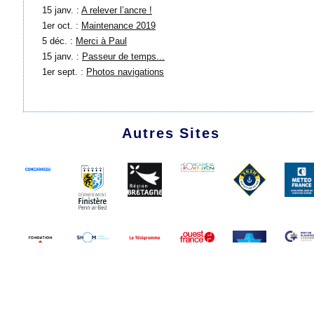
15 janv. :
A relever l’ancre !
1er oct. :
Maintenance 2019
5 déc. :
Merci à Paul
15 janv. :
Passeur de temps...
1er sept. :
Photos navigations
Autres Sites
1991 - 2026 Les Amis du Marche-Avec
Plan du site
|
Se connecter
|
Contact
|
RSS 2.0