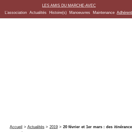
LES AMIS DU MARCHE-AVEC
L’association
Actualités
Histoire(s)
Manoeuvres
Maintenance
Adhéren
Accueil
>
Actualités
>
2019
>
20 février et 1er mars : des itinéranc