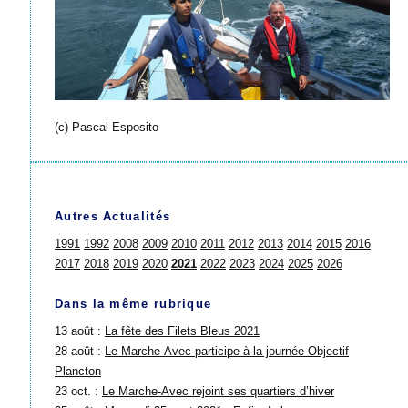
(c) Pascal Esposito
Autres Actualités
1991
1992
2008
2009
2010
2011
2012
2013
2014
2015
2016
2017
2018
2019
2020
2021
2022
2023
2024
2025
2026
Dans la même rubrique
13 août :
La fête des Filets Bleus 2021
28 août :
Le Marche-Avec participe à la journée Objectif
Plancton
23 oct. :
Le Marche-Avec rejoint ses quartiers d’hiver