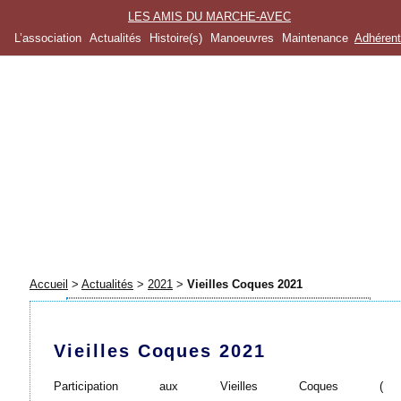
LES AMIS DU MARCHE-AVEC
L’association
Actualités
Histoire(s)
Manoeuvres
Maintenance
Adhéren
Accueil
>
Actualités
>
2021
>
Vieilles Coques 2021
Vieilles Coques 2021
Participation aux Vieilles Coques (