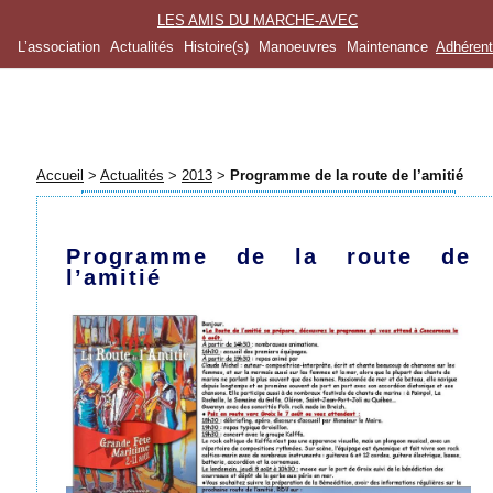
LES AMIS DU MARCHE-AVEC
L’association
Actualités
Histoire(s)
Manoeuvres
Maintenance
Adhéren
Accueil
>
Actualités
>
2013
>
Programme de la route de l’amitié
Programme de la route de
l’amitié