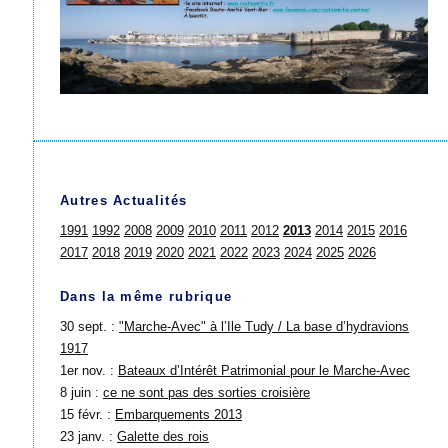
Autres Actualités
1991
1992
2008
2009
2010
2011
2012
2013
2014
2015
2016
2017
2018
2019
2020
2021
2022
2023
2024
2025
2026
Dans la même rubrique
30 sept. :
"Marche-Avec" à l’Ile Tudy / La base d’hydravions
1917
1er nov. :
Bateaux d’Intérêt Patrimonial pour le Marche-Avec
8 juin :
ce ne sont pas des sorties croisière
15 févr. :
Embarquements 2013
23 janv. :
Galette des rois