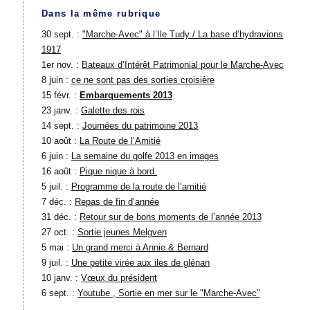
Dans la même rubrique
30 sept. :
"Marche-Avec" à l’Ile Tudy / La base d’hydravions
1917
1er nov. :
Bateaux d’Intérêt Patrimonial pour le Marche-Avec
8 juin :
ce ne sont pas des sorties croisière
15 févr. :
Embarquements 2013
23 janv. :
Galette des rois
14 sept. :
Journées du patrimoine 2013
10 août :
La Route de l’Amitié
6 juin :
La semaine du golfe 2013 en images
16 août :
Pique nique à bord.
5 juil. :
Programme de la route de l’amitié
7 déc. :
Repas de fin d’année
31 déc. :
Retour sur de bons moments de l’année 2013
27 oct. :
Sortie jeunes Melgven
5 mai :
Un grand merci à Annie & Bernard
9 juil. :
Une petite virée aux iles de glénan
10 janv. :
Vœux du président
6 sept. :
Youtube , Sortie en mer sur le "Marche-Avec"