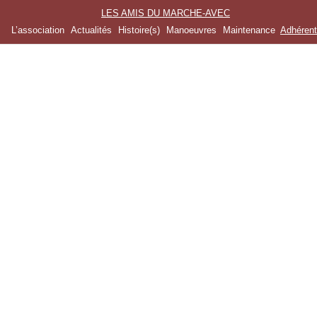
LES AMIS DU MARCHE-AVEC
L’association
Actualités
Histoire(s)
Manoeuvres
Maintenance
Adhéren