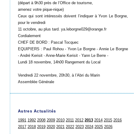
(départ à 9h30 près de l’Office de tourisme,
amenez votre pique-nique)
Ceux qui sont intéressés doivent l’indiquer à Yvon Le Borgne,
pour le vendredi
11 octobre, au plus tard. ya.leborgne029@orange.fr
Cordialement
CHEF DE BORD : Pascal Tocquec
EQUIPIERS : Paul Rohou - Yvon Le Borgne - Annie Le Borgne
- André Kerisit - Anne-Marie Kerisit - Yann Le Berre -
Lundi 18 novembre, 14h00 Rangement du Local
Vendredi 22 novembre, 20h30, à l’Abri du Marin
Assemblée Générale
Autres Actualités
1991
1992
2008
2009
2010
2011
2012
2013
2014
2015
2016
2017
2018
2019
2020
2021
2022
2023
2024
2025
2026