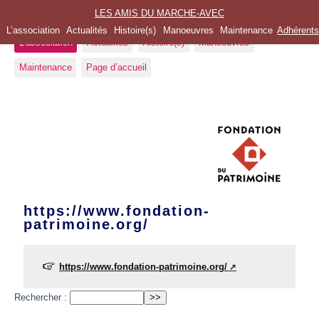
LES AMIS DU MARCHE-AVEC
L’association
Actualités
Histoire(s)
Manoeuvres
Maintenance
Adhérent
L’association
Actualités
Histoire(s)
Manoeuvres
Maintenance
Page d’accueil
https://www.fondation-
patrimoine.org/
https://www.fondation-patrimoine.org/
Rechercher :