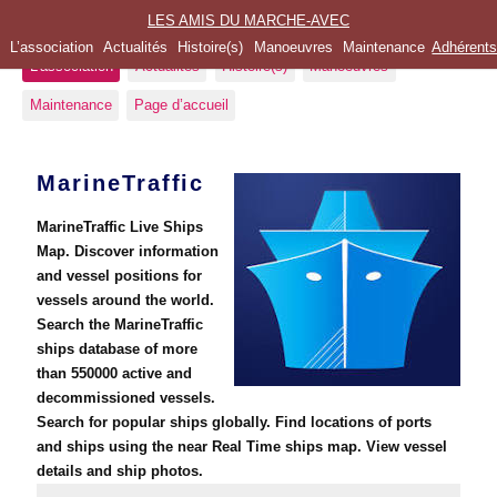
LES AMIS DU MARCHE-AVEC
L’association
Actualités
Histoire(s)
Manoeuvres
Maintenance
Adhérent
L’association
Actualités
Histoire(s)
Manoeuvres
Maintenance
Page d’accueil
MarineTraffic
MarineTraffic Live Ships
Map. Discover information
and vessel positions for
vessels around the world.
Search the MarineTraffic
ships database of more
than 550000 active and
decommissioned vessels.
Search for popular ships globally. Find locations of ports
and ships using the near Real Time ships map. View vessel
details and ship photos.