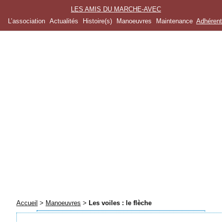
LES AMIS DU MARCHE-AVEC
L’association
Actualités
Histoire(s)
Manoeuvres
Maintenance
Adhéren
Accueil
>
Manoeuvres
>
Les voiles : le flèche