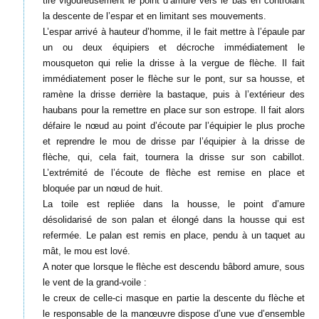
tire vigoureusement le point d’amure vers le bas en contrôlant
la descente de l’espar et en limitant ses mouvements.
L’espar arrivé à hauteur d’homme, il le fait mettre à l’épaule par
un ou deux équipiers et décroche immédiatement le
mousqueton qui relie la drisse à la vergue de flèche. Il fait
immédiatement poser le flèche sur le pont, sur sa housse, et
ramène la drisse derrière la bastaque, puis à l’extérieur des
haubans pour la remettre en place sur son estrope. Il fait alors
défaire le nœud au point d’écoute par l’équipier le plus proche
et reprendre le mou de drisse par l’équipier à la drisse de
flèche, qui, cela fait, tournera la drisse sur son cabillot.
L’extrémité de l’écoute de flèche est remise en place et
bloquée par un nœud de huit.
La toile est repliée dans la housse, le point d’amure
désolidarisé de son palan et élongé dans la housse qui est
refermée. Le palan est remis en place, pendu à un taquet au
mât, le mou est lové.
A noter que lorsque le flèche est descendu bâbord amure, sous
le vent de la grand-voile :
le creux de celle-ci masque en partie la descente du flèche et
le responsable de la manœuvre dispose d’une vue d’ensemble