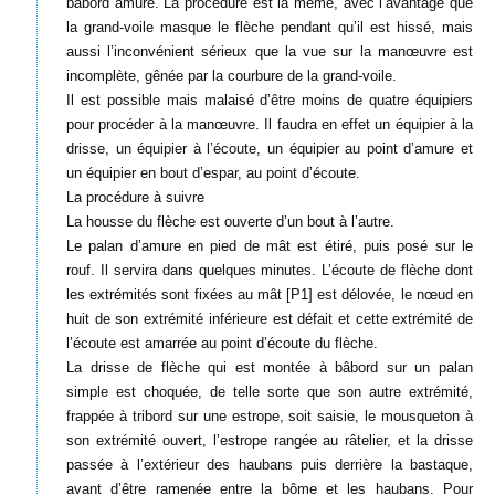
bâbord amure. La procédure est la même, avec l’avantage que
la grand-voile masque le flèche pendant qu’il est hissé, mais
aussi l’inconvénient sérieux que la vue sur la manœuvre est
incomplète, gênée par la courbure de la grand-voile.
Il est possible mais malaisé d’être moins de quatre équipiers
pour procéder à la manœuvre. Il faudra en effet un équipier à la
drisse, un équipier à l’écoute, un équipier au point d’amure et
un équipier en bout d’espar, au point d’écoute.
La procédure à suivre
La housse du flèche est ouverte d’un bout à l’autre.
Le palan d’amure en pied de mât est étiré, puis posé sur le
rouf. Il servira dans quelques minutes. L’écoute de flèche dont
les extrémités sont fixées au mât [P1] est délovée, le nœud en
huit de son extrémité inférieure est défait et cette extrémité de
l’écoute est amarrée au point d’écoute du flèche.
La drisse de flèche qui est montée à bâbord sur un palan
simple est choquée, de telle sorte que son autre extrémité,
frappée à tribord sur une estrope, soit saisie, le mousqueton à
son extrémité ouvert, l’estrope rangée au râtelier, et la drisse
passée à l’extérieur des haubans puis derrière la bastaque,
avant d’être ramenée entre la bôme et les haubans. Pour