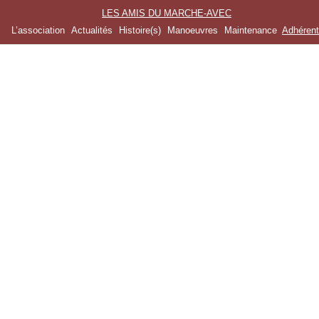
LES AMIS DU MARCHE-AVEC
L’association
Actualités
Histoire(s)
Manoeuvres
Maintenance
Adhéren