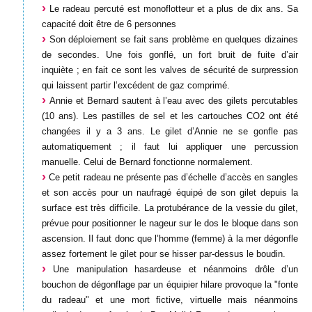
Le radeau percuté est monoflotteur et a plus de dix ans. Sa
capacité doit être de 6 personnes
Son déploiement se fait sans problème en quelques dizaines
de secondes. Une fois gonflé, un fort bruit de fuite d’air
inquiète ; en fait ce sont les valves de sécurité de surpression
qui laissent partir l’excédent de gaz comprimé.
Annie et Bernard sautent à l’eau avec des gilets percutables
(10 ans). Les pastilles de sel et les cartouches CO2 ont été
changées il y a 3 ans. Le gilet d’Annie ne se gonfle pas
automatiquement ; il faut lui appliquer une percussion
manuelle. Celui de Bernard fonctionne normalement.
Ce petit radeau ne présente pas d’échelle d’accès en sangles
et son accès pour un naufragé équipé de son gilet depuis la
surface est très difficile. La protubérance de la vessie du gilet,
prévue pour positionner le nageur sur le dos le bloque dans son
ascension. Il faut donc que l’homme (femme) à la mer dégonfle
assez fortement le gilet pour se hisser par-dessus le boudin.
Une manipulation hasardeuse et néanmoins drôle d’un
bouchon de dégonflage par un équipier hilare provoque la "fonte
du radeau" et une mort fictive, virtuelle mais néanmoins