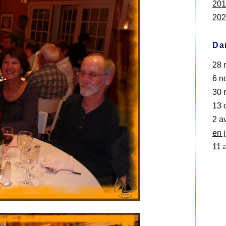
201
202
Da
28 
6 no
30 
13 o
2 av
en 
11 a