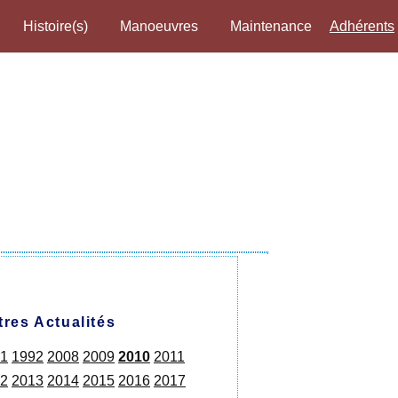
Histoire(s)
Manoeuvres
Maintenance
Adhérents
tres Actualités
1
1992
2008
2009
2010
2011
2
2013
2014
2015
2016
2017