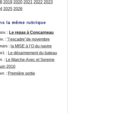
8
2019
2020
2021
2022
2023
4
2025
2026
ns la même rubrique
nov. :
Le repas à Concarneau
v. :
"l’escadre"de novembre
mars :
la MISE à l’O du navire
ct. :
Le désarmement du bateau
r. :
Le Marche-Avec et Sereine
juin 2010
vr. :
Première sortie