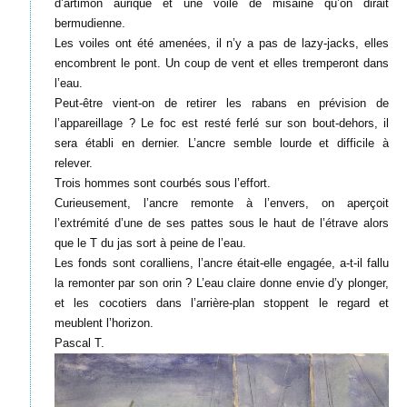
d’artimon aurique et une voile de misaine qu’on dirait
bermudienne.
Les voiles ont été amenées, il n’y a pas de lazy-jacks, elles
encombrent le pont. Un coup de vent et elles tremperont dans
l’eau.
Peut-être vient-on de retirer les rabans en prévision de
l’appareillage ? Le foc est resté ferlé sur son bout-dehors, il
sera établi en dernier. L’ancre semble lourde et difficile à
relever.
Trois hommes sont courbés sous l’effort.
Curieusement, l’ancre remonte à l’envers, on aperçoit
l’extrémité d’une de ses pattes sous le haut de l’étrave alors
que le T du jas sort à peine de l’eau.
Les fonds sont coralliens, l’ancre était-elle engagée, a-t-il fallu
la remonter par son orin ? L’eau claire donne envie d’y plonger,
et les cocotiers dans l’arrière-plan stoppent le regard et
meublent l’horizon.
Pascal T.