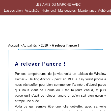
LES AMIS DU MARCHE-AVEC
L’association
Actualités
Histoire(s)
Manoeuvres
Maintenance
Adhéren
Accueil
>
Actualités
>
2019
>
A relever l’ancre !
A relever l’ancre !
Par ces températures de janvier, voilà un tableau de Winslow
Homer « Hauling Anchor » peint en 1903 à Key West propre à
nous réchauffer pour bien commencer l’année : d’abord parce
qu’il nous vient de Floride où il fait toujours chaud, et puis
parce qu’il s’agit de relever l’ancre et qu’on sait bien qu’on y
attrape une suée.
Voilà ce qui semble être une jolie goélette, avec sa voile