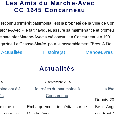
Les Amis du Marche-Avec
CC 1645 Concarneau
econnu d’intérêt patrimonial, est la propriété de la Ville de C
rche-Avec » le fait naviguer, assure sa maintenance et promeut l
re sardinier Marche-Avec a été construit à Concarneau en 1991
agazine Le Chasse-Marée, pour le rassemblement "Brest & Do
Actualités
Histoire(s)
Manoeuvres
Actualités
25
17 septembre 2025
ine ont été
Journées du patrimoine à
La fêt
ès
Concarneau
Depuis 20
imoine ont
Embarquement immédiat sur le
Belle Angè
s pour le
Marche Avec
de Pont-