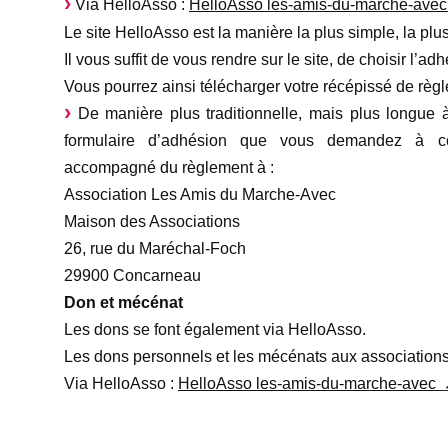
Via HelloAsso :
HelloAsso les-amis-du-marche-avec
Le site HelloAsso est la manière la plus simple, la pl
Il vous suffit de vous rendre sur le site, de choisir l’a
Vous pourrez ainsi télécharger votre récépissé de règ
De manière plus traditionnelle, mais plus longue à
formulaire d’adhésion que vous demandez à co
accompagné du règlement à :
Association Les Amis du Marche-Avec
Maison des Associations
26, rue du Maréchal-Foch
29900 Concarneau
Don et mécénat
Les dons se font également via HelloAsso.
Les dons personnels et les mécénats aux associations 
Via HelloAsso :
HelloAsso les-amis-du-marche-avec ​