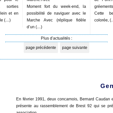
 sorties
Moment fort du week-end, la
gréements
lein et en
possibilité de naviguer avec le
Cette be
le (…)
Marche Avec (réplique fidèle
colorée, (
d’un (…)
Plus d'actualités :
page précédente
page suivante
Gen
En février 1991, deux concarnois, Bernard Caudan et
présente au rassemblement de Brest 92 qui se prép
association...